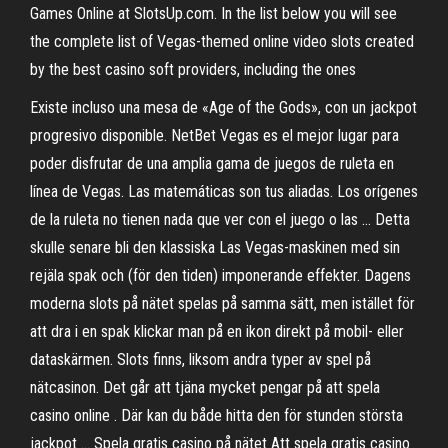
Games Online at SlotsUp.com. In the list below you will see
the complete list of Vegas-themed online video slots created
by the best casino soft providers, including the ones
Existe incluso una mesa de «Age of the Gods», con un jackpot
progresivo disponible. NetBet Vegas es el mejor lugar para
poder disfrutar de una amplia gama de juegos de ruleta en
línea de Vegas. Las matemáticas son tus aliadas. Los orígenes
de la ruleta no tienen nada que ver con el juego o las … Detta
skulle senare bli den klassiska Las Vegas-maskinen med sin
rejäla spak och (för den tiden) imponerande effekter. Dagens
moderna slots på nätet spelas på samma sätt, men istället för
att dra i en spak klickar man på en ikon direkt på mobil- eller
dataskärmen. Slots finns, liksom andra typer av spel på
nätcasinon. Det går att tjäna mycket pengar på att spela
casino online . Där kan du både hitta den för stunden största
jackpot … Spela gratis casino på nätet Att spela gratis casino