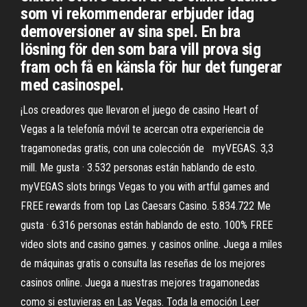
som vi rekommenderar erbjuder idag
demoversioner av sina spel. En bra
lösning för den som bara vill prova sig
fram och få en känsla för hur det fungerar
med casinospel.
¡Los creadores que llevaron el juego de casino Heart of
Vegas a la telefonía móvil te acercan otra experiencia de
tragamonedas gratis, con una colección de myVEGAS. 3,3
mill. Me gusta · 3.532 personas están hablando de esto.
myVEGAS slots brings Vegas to you with artful games and
FREE rewards from top Las Caesars Casino. 5.834.722 Me
gusta · 6.316 personas están hablando de esto. 100% FREE
video slots and casino games. y casinos online. Juega a miles
de máquinas gratis o consulta las reseñas de los mejores
casinos online. Juega a nuestras mejores tragamonedas
como si estuvieras en Las Vegas. Toda la emoción Leer