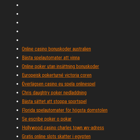
Online casino bonuskoder australien
Bästa spelautomater att vinna
Online poker utan insättning bonuskoder
Europeisk pokerturné victoria coren
Överlägsen casino eu spela onlinespel
Chris daughtry poker nedladdning
Bästa sättet att stoppa sportspel
Florida spelautomater för högsta domstolen
Se escribe poker o pokar
Hollywood casino charles town wv-adress
Gratis online slots skatter i egypten