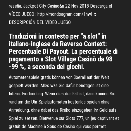
reseña. Jackpot City Casino&n 22 Nov 2018 Descarga el
VÍDEO JUEGO : http://mondoagram.com/1hwl ⏬
DESCRIPCIÓN DEL VÍDEO JUEGO
Traduzioni in contesto per "a slot" in
italiano-inglese da Reverso Context:
Percentuale Di Payout. La percentuale di
pagamento a Slot Village Casinò da 98
-99 %, a seconda dei giochi.
Automatenspiele gratis können von überall auf der Welt
gespielt werden. Alles was Sie dafür benötigen ist eine
Internetverbindung. Wenn dies der Fall ist, dann können Sie
rund um die Uhr Spielautomaten kostenlos spielen ohne
Anmeldung, ohne dabei das Risiko einzugehen Ihr Geld aufs
Spiel zu setzen. Bienvenue sur Slots 777, un jeu captivant et
gratuit de Machine à Sous de Casino qui vous permet