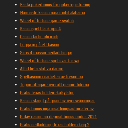
Bästa pokerbonus för pokerregistrering
Närmaste kasino nära mobil alabama
Wheel of fortune game switch
Kasinospel black ops 4
Casino tai ho chi minh
Logga in på ett kasino
Sims 4 massor nedladdningar
Wheel of fortune spel svar för wii
Alltid heta slot za darmo
Spelkasinon i närheten av fresno ca
Toppmottagare överallt genom tiderna
Gratis texas holdem-kalkylator
Kasino stängt på grund av översvämningar
Gratis bonus inga insättningsautomater nz
G day casino no deposit bonus codes 2021
Gratis nedladdning texas holdem king 2